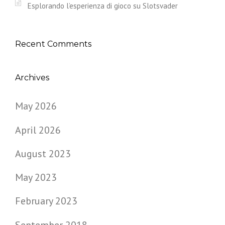
Esplorando l’esperienza di gioco su Slotsvader
Recent Comments
Archives
May 2026
April 2026
August 2023
May 2023
February 2023
September 2018