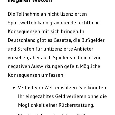
illegalen Wetten
Die Teilnahme an nicht lizenzierten
Sportwetten kann gravierende rechtliche
Konsequenzen mit sich bringen. In
Deutschland gibt es Gesetze, die Bußgelder
und Strafen für unlizenzierte Anbieter
vorsehen, aber auch Spieler sind nicht vor
negativen Auswirkungen gefeit. Mögliche
Konsequenzen umfassen:
Verlust von Wetteinsätzen: Sie könnten
Ihr eingezahltes Geld verlieren ohne die
Möglichkeit einer Rückerstattung.