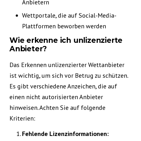
Anbietern
Wettportale, die auf Social-Media-
Plattformen beworben werden
Wie erkenne ich unlizenzierte
Anbieter?
Das Erkennen unlizenzierter Wettanbieter
ist wichtig, um sich vor Betrug zu schützen.
Es gibt verschiedene Anzeichen, die auf
einen nicht autorisierten Anbieter
hinweisen. Achten Sie auf folgende
Kriterien:
Fehlende Lizenzinformationen: