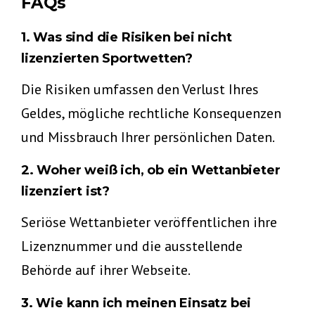
FAQs
1. Was sind die Risiken bei nicht
lizenzierten Sportwetten?
Die Risiken umfassen den Verlust Ihres
Geldes, mögliche rechtliche Konsequenzen
und Missbrauch Ihrer persönlichen Daten.
2. Woher weiß ich, ob ein Wettanbieter
lizenziert ist?
Seriöse Wettanbieter veröffentlichen ihre
Lizenznummer und die ausstellende
Behörde auf ihrer Webseite.
3. Wie kann ich meinen Einsatz bei