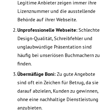
Legitime Anbieter zeigen immer ihre
Lizenznummer und die ausstellende
Behörde auf ihrer Webseite.
Unprofessionelle Webseite:
Schlechte
Design-Qualität, Schreibfehler und
unglaubwürdige Präsentation sind
häufig bei unseriösen Buchmachern zu
finden.
Übermäßige Boni:
Zu gute Angebote
sind oft ein Zeichen für Betrug, da sie
darauf abzielen, Kunden zu gewinnen,
ohne eine nachhaltige Dienstleistung
anzubieten.