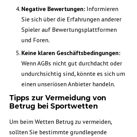
Negative Bewertungen:
Informieren
Sie sich über die Erfahrungen anderer
Spieler auf Bewertungsplattformen
und Foren.
Keine klaren Geschäftsbedingungen:
Wenn AGBs nicht gut durchdacht oder
undurchsichtig sind, könnte es sich um
einen unseriösen Anbieter handeln.
Tipps zur Vermeidung von
Betrug bei Sportwetten
Um beim Wetten Betrug zu vermeiden,
sollten Sie bestimmte grundlegende