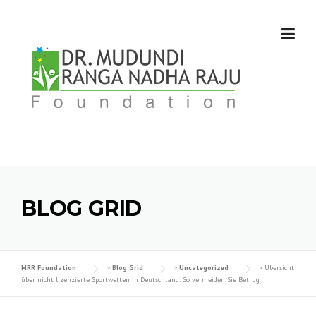
Skip
to
content
BLOG GRID
MRR Foundation
>
Blog Grid
>
Uncategorized
>
Übersicht
über nicht lizenzierte Sportwetten in Deutschland: So vermeiden Sie Betrug