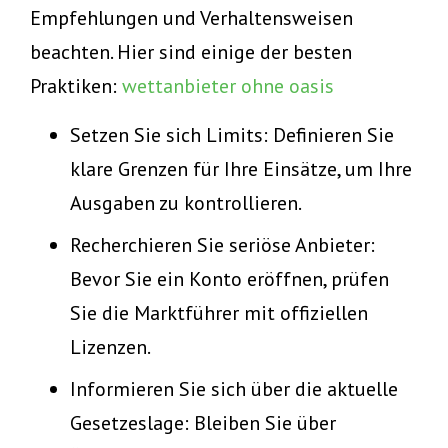
Empfehlungen und Verhaltensweisen
beachten. Hier sind einige der besten
Praktiken:
wettanbieter ohne oasis
Setzen Sie sich Limits: Definieren Sie
klare Grenzen für Ihre Einsätze, um Ihre
Ausgaben zu kontrollieren.
Recherchieren Sie seriöse Anbieter:
Bevor Sie ein Konto eröffnen, prüfen
Sie die Marktführer mit offiziellen
Lizenzen.
Informieren Sie sich über die aktuelle
Gesetzeslage: Bleiben Sie über