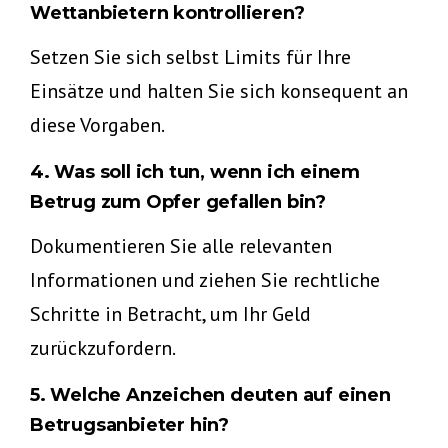
Wettanbietern kontrollieren?
Setzen Sie sich selbst Limits für Ihre
Einsätze und halten Sie sich konsequent an
diese Vorgaben.
4. Was soll ich tun, wenn ich einem
Betrug zum Opfer gefallen bin?
Dokumentieren Sie alle relevanten
Informationen und ziehen Sie rechtliche
Schritte in Betracht, um Ihr Geld
zurückzufordern.
5. Welche Anzeichen deuten auf einen
Betrugsanbieter hin?