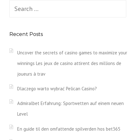
Search
for:
Recent Posts
Uncover the secrets of casino games to maximize your
winnings Les jeux de casino attirent des millions de
joueurs à trav
Dlaczego warto wybrać Pelican Casino?
Admiralbet Erfahrung: Sportwetten auf einem neuen
Level
En guide til den omfattende spilverden hos bet365