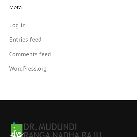
Meta
Log in
Entries feed
Comments feed
WordPress.org