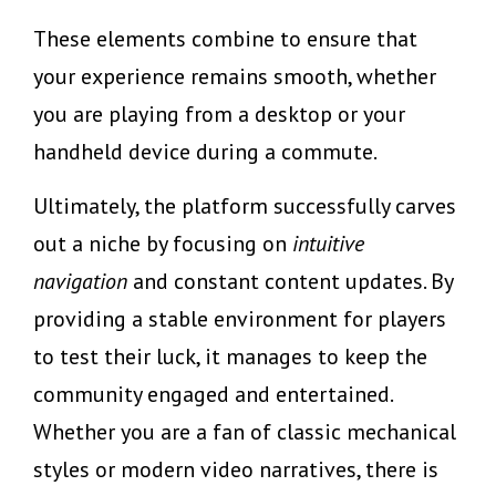
These elements combine to ensure that
your experience remains smooth, whether
you are playing from a desktop or your
handheld device during a commute.
Ultimately, the platform successfully carves
out a niche by focusing on
intuitive
navigation
and constant content updates. By
providing a stable environment for players
to test their luck, it manages to keep the
community engaged and entertained.
Whether you are a fan of classic mechanical
styles or modern video narratives, there is