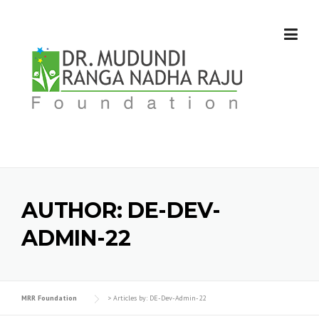
Skip
to
content
AUTHOR:
DE-DEV-
ADMIN-22
MRR Foundation
>
Articles by: DE-Dev-Admin-22