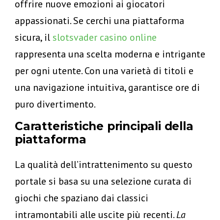
offrire nuove emozioni ai giocatori
appassionati. Se cerchi una piattaforma
sicura, il
slotsvader casino online
rappresenta una scelta moderna e intrigante
per ogni utente. Con una varietà di titoli e
una navigazione intuitiva, garantisce ore di
puro divertimento.
Caratteristiche principali della
piattaforma
La qualità dell’intrattenimento su questo
portale si basa su una selezione curata di
giochi che spaziano dai classici
intramontabili alle uscite più recenti.
La