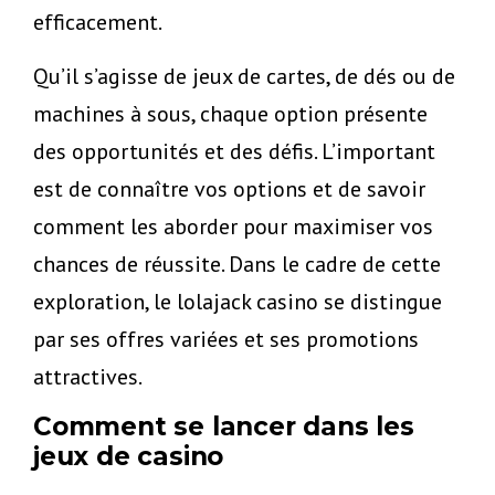
efficacement.
Qu’il s’agisse de jeux de cartes, de dés ou de
machines à sous, chaque option présente
des opportunités et des défis. L’important
est de connaître vos options et de savoir
comment les aborder pour maximiser vos
chances de réussite. Dans le cadre de cette
exploration, le lolajack casino se distingue
par ses offres variées et ses promotions
attractives.
Comment se lancer dans les
jeux de casino