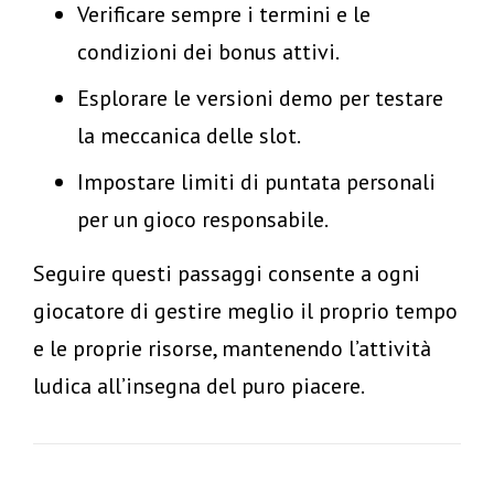
Verificare sempre i termini e le
condizioni dei bonus attivi.
Esplorare le versioni demo per testare
la meccanica delle slot.
Impostare limiti di puntata personali
per un gioco responsabile.
Seguire questi passaggi consente a ogni
giocatore di gestire meglio il proprio tempo
e le proprie risorse, mantenendo l’attività
ludica all’insegna del puro piacere.