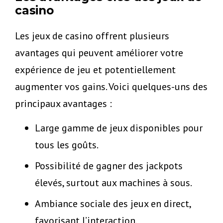
casino
Les jeux de casino offrent plusieurs
avantages qui peuvent améliorer votre
expérience de jeu et potentiellement
augmenter vos gains. Voici quelques-uns des
principaux avantages :
Large gamme de jeux disponibles pour
tous les goûts.
Possibilité de gagner des jackpots
élevés, surtout aux machines à sous.
Ambiance sociale des jeux en direct,
favorisant l’interaction.