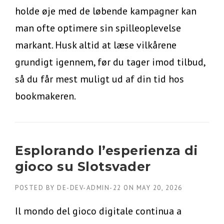
holde øje med de løbende kampagner kan
man ofte optimere sin spilleoplevelse
markant. Husk altid at læse vilkårene
grundigt igennem, før du tager imod tilbud,
så du får mest muligt ud af din tid hos
bookmakeren.
Esplorando l’esperienza di
gioco su Slotsvader
POSTED BY
DE-DEV-ADMIN-22
ON
MAY 20, 2026
Il mondo del gioco digitale continua a