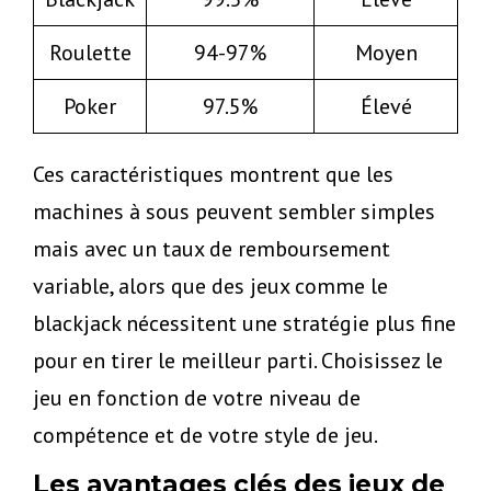
Roulette
94-97%
Moyen
Poker
97.5%
Élevé
Ces caractéristiques montrent que les
machines à sous peuvent sembler simples
mais avec un taux de remboursement
variable, alors que des jeux comme le
blackjack nécessitent une stratégie plus fine
pour en tirer le meilleur parti. Choisissez le
jeu en fonction de votre niveau de
compétence et de votre style de jeu.
Les avantages clés des jeux de