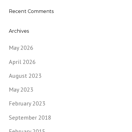
Recent Comments
Archives
May 2026
April 2026
August 2023
May 2023
February 2023
September 2018
February 2015