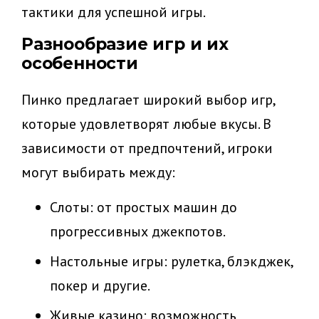
тактики для успешной игры.
Разнообразие игр и их
особенности
Пинко предлагает широкий выбор игр,
которые удовлетворят любые вкусы. В
зависимости от предпочтений, игроки
могут выбирать между:
Слоты: от простых машин до
прогрессивных джекпотов.
Настольные игры: рулетка, блэкджек,
покер и другие.
Живые казино: возможность