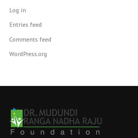
Log in
Entries feed
Comments feed
WordPress.org