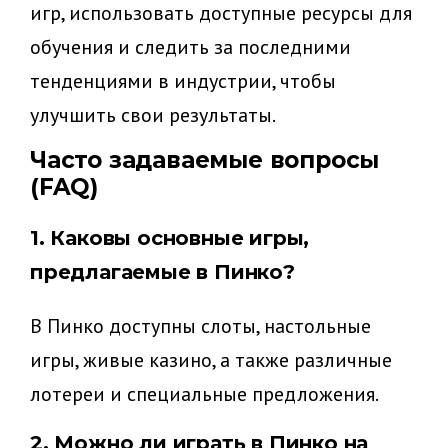
игр, использовать доступные ресурсы для
обучения и следить за последними
тенденциями в индустрии, чтобы
улучшить свои результаты.
Часто задаваемые вопросы
(FAQ)
1. Каковы основные игры,
предлагаемые в Пинко?
В Пинко доступны слоты, настольные
игры, живые казино, а также различные
лотереи и специальные предложения.
2. Можно ли играть в Пинко на