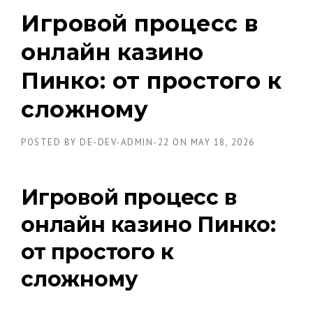
Игровой процесс в
онлайн казино
Пинко: от простого к
сложному
POSTED BY
DE-DEV-ADMIN-22
ON
MAY 18, 2026
Игровой процесс в
онлайн казино Пинко:
от простого к
сложному