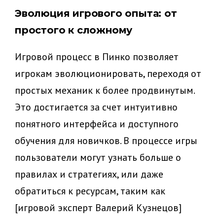
Эволюция игрового опыта: от
простого к сложному
Игровой процесс в Пинко позволяет
игрокам эволюционировать, переходя от
простых механик к более продвинутым.
Это достигается за счет интуитивно
понятного интерфейса и доступного
обучения для новичков. В процессе игры
пользователи могут узнать больше о
правилах и стратегиях, или даже
обратиться к ресурсам, таким как
[игровой эксперт Валерий Кузнецов]