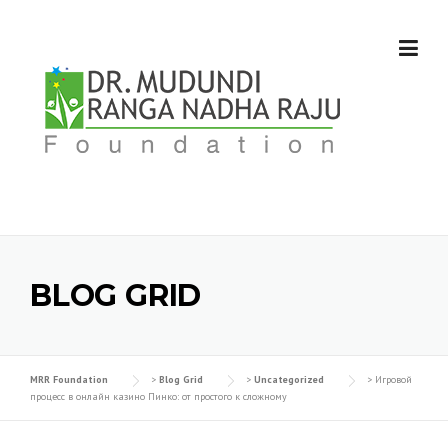
Skip
to
content
BLOG GRID
MRR Foundation
>
Blog Grid
>
Uncategorized
>
Игровой
процесс в онлайн казино Пинко: от простого к сложному