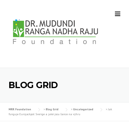
Skip
to
content
BLOG GRID
MRR Foundation
>
Blog Grid
>
Uncategorized
>
Jak
funguje Eurojackpot Sverige a jaké jsou šance na výhru