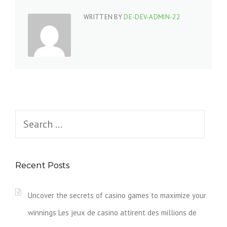
WRITTEN BY
DE-DEV-ADMIN-22
Search
for:
Recent Posts
Uncover the secrets of casino games to maximize your
winnings Les jeux de casino attirent des millions de