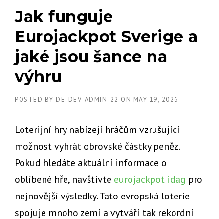
Jak funguje
Eurojackpot Sverige a
jaké jsou šance na
výhru
POSTED BY
DE-DEV-ADMIN-22
ON
MAY 19, 2026
Loterijní hry nabízejí hráčům vzrušující
možnost vyhrát obrovské částky peněz.
Pokud hledáte aktuální informace o
oblíbené hře, navštivte
eurojackpot idag
pro
nejnovější výsledky. Tato evropská loterie
spojuje mnoho zemí a vytváří tak rekordní