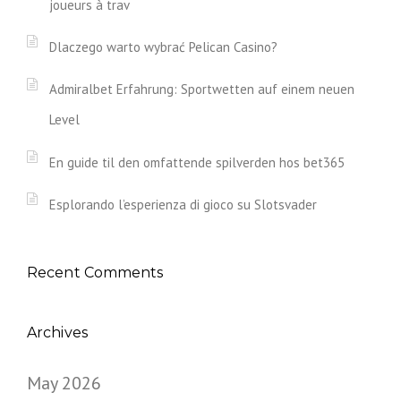
joueurs à trav
Dlaczego warto wybrać Pelican Casino?
Admiralbet Erfahrung: Sportwetten auf einem neuen
Level
En guide til den omfattende spilverden hos bet365
Esplorando l’esperienza di gioco su Slotsvader
Recent Comments
Archives
May 2026