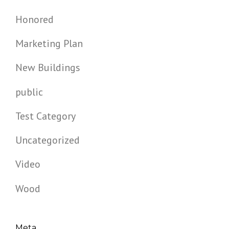
Honored
Marketing Plan
New Buildings
public
Test Category
Uncategorized
Video
Wood
Meta