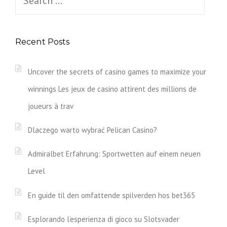
for:
Recent Posts
Uncover the secrets of casino games to maximize your
winnings Les jeux de casino attirent des millions de
joueurs à trav
Dlaczego warto wybrać Pelican Casino?
Admiralbet Erfahrung: Sportwetten auf einem neuen
Level
En guide til den omfattende spilverden hos bet365
Esplorando l’esperienza di gioco su Slotsvader