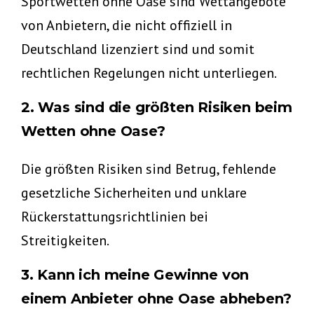
Sportwetten ohne Oase sind Wettangebote
von Anbietern, die nicht offiziell in
Deutschland lizenziert sind und somit
rechtlichen Regelungen nicht unterliegen.
2. Was sind die größten Risiken beim
Wetten ohne Oase?
Die größten Risiken sind Betrug, fehlende
gesetzliche Sicherheiten und unklare
Rückerstattungsrichtlinien bei
Streitigkeiten.
3. Kann ich meine Gewinne von
einem Anbieter ohne Oase abheben?