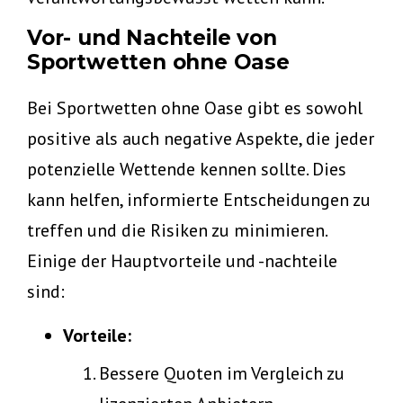
Vor- und Nachteile von
Sportwetten ohne Oase
Bei Sportwetten ohne Oase gibt es sowohl
positive als auch negative Aspekte, die jeder
potenzielle Wettende kennen sollte. Dies
kann helfen, informierte Entscheidungen zu
treffen und die Risiken zu minimieren.
Einige der Hauptvorteile und -nachteile
sind:
Vorteile:
Bessere Quoten im Vergleich zu