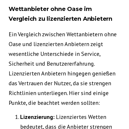
Wettanbieter ohne Oase im
Vergleich zu lizenzierten Anbietern
Ein Vergleich zwischen Wettanbietern ohne
Oase und lizenzierten Anbietern zeigt
wesentliche Unterschiede in Service,
Sicherheit und Benutzererfahrung.
Lizenzierten Anbietern hingegen genießen
das Vertrauen der Nutzer, da sie strengen
Richtlinien unterliegen. Hier sind einige
Punkte, die beachtet werden sollten:
Lizenzierung:
Lizenziertes Wetten
bedeutet, dass die Anbieter strengen