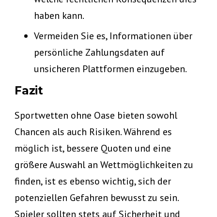
haben kann.
Vermeiden Sie es, Informationen über
persönliche Zahlungsdaten auf
unsicheren Plattformen einzugeben.
Fazit
Sportwetten ohne Oase bieten sowohl
Chancen als auch Risiken. Während es
möglich ist, bessere Quoten und eine
größere Auswahl an Wettmöglichkeiten zu
finden, ist es ebenso wichtig, sich der
potenziellen Gefahren bewusst zu sein.
Spieler sollten stets auf Sicherheit und