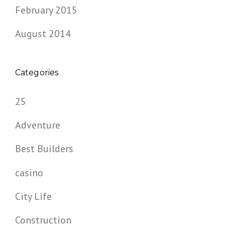
February 2015
August 2014
Categories
25
Adventure
Best Builders
casino
City Life
Construction