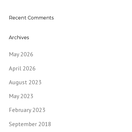
Recent Comments
Archives
May 2026
April 2026
August 2023
May 2023
February 2023
September 2018