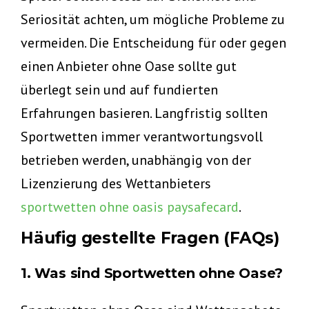
Seriosität achten, um mögliche Probleme zu
vermeiden. Die Entscheidung für oder gegen
einen Anbieter ohne Oase sollte gut
überlegt sein und auf fundierten
Erfahrungen basieren. Langfristig sollten
Sportwetten immer verantwortungsvoll
betrieben werden, unabhängig von der
Lizenzierung des Wettanbieters
sportwetten ohne oasis paysafecard
.
Häufig gestellte Fragen (FAQs)
1. Was sind Sportwetten ohne Oase?