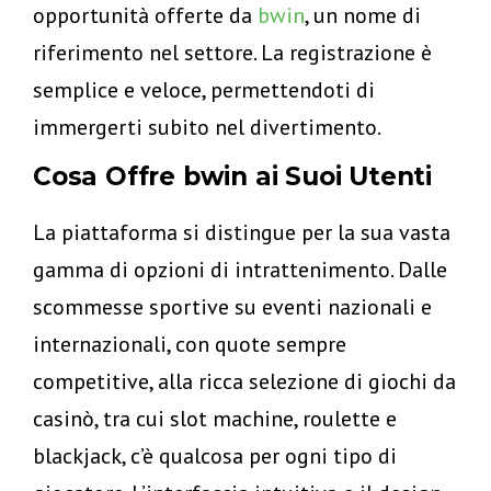
opportunità offerte da
bwin
, un nome di
riferimento nel settore. La registrazione è
semplice e veloce, permettendoti di
immergerti subito nel divertimento.
Cosa Offre bwin ai Suoi Utenti
La piattaforma si distingue per la sua vasta
gamma di opzioni di intrattenimento. Dalle
scommesse sportive su eventi nazionali e
internazionali, con quote sempre
competitive, alla ricca selezione di giochi da
casinò, tra cui slot machine, roulette e
blackjack, c’è qualcosa per ogni tipo di