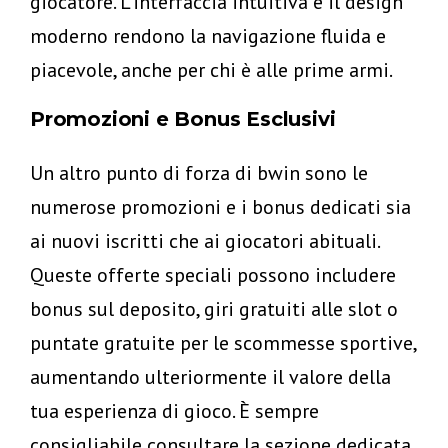
giocatore. L’interfaccia intuitiva e il design
moderno rendono la navigazione fluida e
piacevole, anche per chi è alle prime armi.
Promozioni e Bonus Esclusivi
Un altro punto di forza di bwin sono le
numerose promozioni e i bonus dedicati sia
ai nuovi iscritti che ai giocatori abituali.
Queste offerte speciali possono includere
bonus sul deposito, giri gratuiti alle slot o
puntate gratuite per le scommesse sportive,
aumentando ulteriormente il valore della
tua esperienza di gioco. È sempre
consigliabile consultare la sezione dedicata