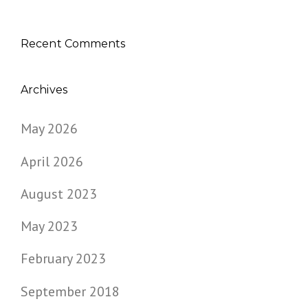
Recent Comments
Archives
May 2026
April 2026
August 2023
May 2023
February 2023
September 2018