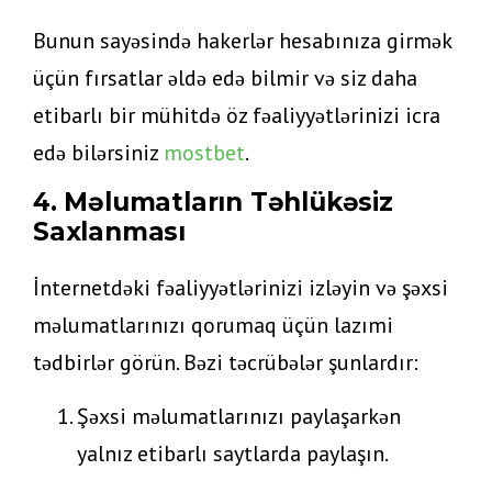
Bunun sayəsində hakerlər hesabınıza girmək
üçün fırsatlar əldə edə bilmir və siz daha
etibarlı bir mühitdə öz fəaliyyətlərinizi icra
edə bilərsiniz
mostbet
.
4. Məlumatların Təhlükəsiz
Saxlanması
İnternetdəki fəaliyyətlərinizi izləyin və şəxsi
məlumatlarınızı qorumaq üçün lazımi
tədbirlər görün. Bəzi təcrübələr şunlardır:
Şəxsi məlumatlarınızı paylaşarkən
yalnız etibarlı saytlarda paylaşın.