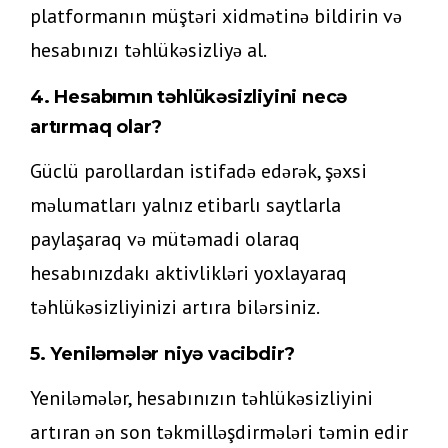
platformanın müştəri xidmətinə bildirin və
hesabınızı təhlükəsizliyə al.
4. Hesabımın təhlükəsizliyini necə
artırmaq olar?
Güclü parollardan istifadə edərək, şəxsi
məlumatları yalnız etibarlı saytlarla
paylaşaraq və mütəmadi olaraq
hesabınızdakı aktivlikləri yoxlayaraq
təhlükəsizliyinizi artıra bilərsiniz.
5. Yeniləmələr niyə vacibdir?
Yeniləmələr, hesabınızın təhlükəsizliyini
artıran ən son təkmilləşdirmələri təmin edir