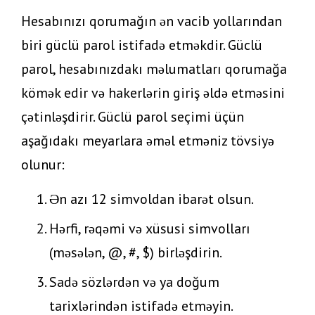
Hesabınızı qorumağın ən vacib yollarından
biri güclü parol istifadə etməkdir. Güclü
parol, hesabınızdakı məlumatları qorumağa
kömək edir və hakerlərin giriş əldə etməsini
çətinləşdirir. Güclü parol seçimi üçün
aşağıdakı meyarlara əməl etməniz tövsiyə
olunur:
Ən azı 12 simvoldan ibarət olsun.
Hərfi, rəqəmi və xüsusi simvolları
(məsələn, @, #, $) birləşdirin.
Sadə sözlərdən və ya doğum
tarixlərindən istifadə etməyin.