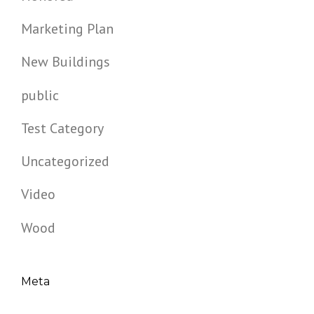
Marketing Plan
New Buildings
public
Test Category
Uncategorized
Video
Wood
Meta