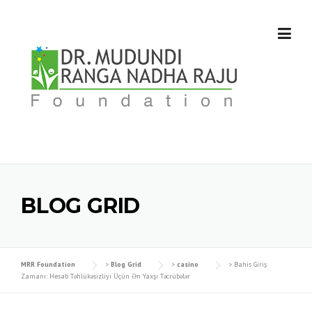
Skip
to
content
BLOG GRID
MRR Foundation
>
Blog Grid
>
casino
>
Bahis Giriş
Zamanı: Hesab Təhlükəsizliyi Üçün Ən Yaxşı Təcrübələr