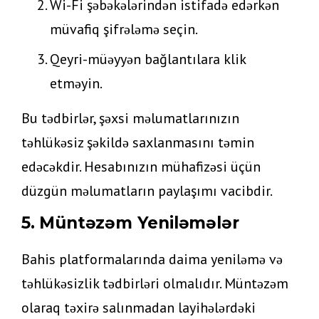
Wi-Fi şəbəkələrindən istifadə edərkən
müvafiq şifrələmə seçin.
Qeyri-müəyyən bağlantılara klik
etməyin.
Bu tədbirlər, şəxsi məlumatlarınızın
təhlükəsiz şəkildə saxlanmasını təmin
edəcəkdir. Hesabınızın mühafizəsi üçün
düzgün məlumatların paylaşımı vacibdir.
5. Müntəzəm Yeniləmələr
Bahis platformalarında daima yeniləmə və
təhlükəsizlik tədbirləri olmalıdır. Müntəzəm
olaraq təxirə salınmadan layihələrdəki