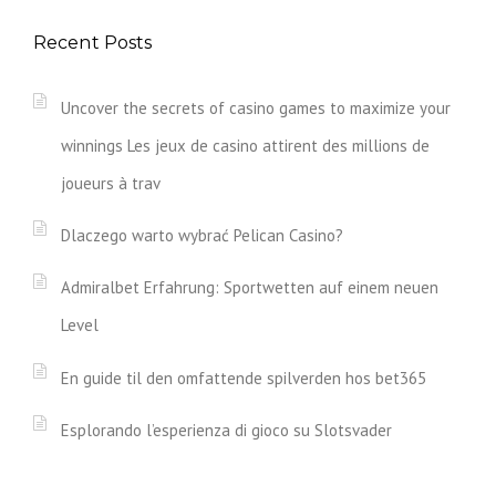
Recent Posts
Uncover the secrets of casino games to maximize your
winnings Les jeux de casino attirent des millions de
joueurs à trav
Dlaczego warto wybrać Pelican Casino?
Admiralbet Erfahrung: Sportwetten auf einem neuen
Level
En guide til den omfattende spilverden hos bet365
Esplorando l’esperienza di gioco su Slotsvader