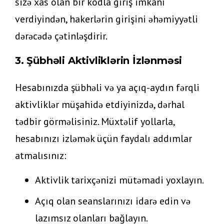
sizə xas olan bir kodla giriş imkanı
verdiyindən, hakerlərin girişini əhəmiyyətli
dərəcədə çətinləşdirir.
3. Şübhəli Aktivliklərin İzlənməsi
Hesabınızda şübhəli və ya açıq-aydın fərqli
aktivliklər müşahidə etdiyinizdə, dərhal
tədbir görməlisiniz. Müxtəlif yollarla,
hesabınızı izləmək üçün faydalı addımlar
atmalısınız:
Aktivlik tarixçənizi mütəmadi yoxlayın.
Açıq olan seanslarınızı idarə edin və
lazımsız olanları bağlayın.