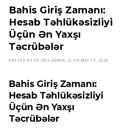
Bahis Giriş Zamanı:
Hesab Təhlükəsizliyi
Üçün Ən Yaxşı
Təcrübələr
POSTED BY
DE-DEV-ADMIN-22
ON
MAY 19, 2026
Bahis Giriş Zamanı:
Hesab Təhlükəsizliyi
Üçün Ən Yaxşı
Təcrübələr