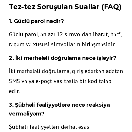
Tez-tez Soruşulan Suallar (FAQ)
1. Güclü parol nədir?
Güclü parol, ən azı 12 simvoldan ibarət, hərf,
rəqəm və xüsusi simvolların birləşməsidir.
2. İki mərhələli doğrulama necə işləyir?
İki mərhələli doğrulama, giriş edərkən adətən
SMS və ya e-poçt vasitəsilə bir kod tələb
edir.
3. Şübhəli fəaliyyətlərə necə reaksiya
verməliyəm?
Şübhəli fəaliyyətləri dərhal əsas